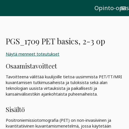
Opinto-opas
menu
PGS_1709 PET basics, 2-3 op
Näytä menneet toteutukset
Osaamistavoitteet
Tavoitteena välittää kuulijoille tietoa uusimmista PET/TT/MRI
kuvantamisen tutkimusaiheista ja tuloksista sekä alan
teknologian uusista virtauksista ja paikallisesti ja
kansainvälisestikin ajankohtaista puheenaiheista.
Sisältö
Positroniemissiotomografia (PET) on non-invasiivinen ja
kvantitatiivinen kuvantamismenetelmä, jossa käytetään