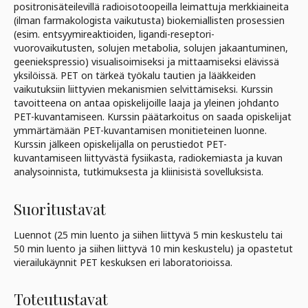
positronisäteilevillä radioisotoopeilla leimattuja merkkiaineita
(ilman farmakologista vaikutusta) biokemiallisten prosessien
(esim. entsyymireaktioiden, ligandi-reseptori-
vuorovaikutusten, solujen metabolia, solujen jakaantuminen,
geeniekspressio) visualisoimiseksi ja mittaamiseksi elävissä
yksilöissä. PET on tärkeä työkalu tautien ja lääkkeiden
vaikutuksiin liittyvien mekanismien selvittämiseksi. Kurssin
tavoitteena on antaa opiskelijoille laaja ja yleinen johdanto
PET-kuvantamiseen. Kurssin päätarkoitus on saada opiskelijat
ymmärtämään PET-kuvantamisen monitieteinen luonne.
Kurssin jälkeen opiskelijalla on perustiedot PET-
kuvantamiseen liittyvästä fysiikasta, radiokemiasta ja kuvan
analysoinnista, tutkimuksesta ja kliinisistä sovelluksista.
Suoritustavat
Luennot (25 min luento ja siihen liittyvä 5 min keskustelu tai
50 min luento ja siihen liittyvä 10 min keskustelu) ja opastetut
vierailukäynnit PET keskuksen eri laboratorioissa.
Toteutustavat