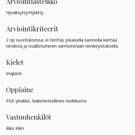
Arviointiasteikko
Hyväksytty/Hylätty
Arviointikriteerit
2 op suorituksessa: ei tenttiä; jokaisella luennolla kiertää
nimilista ja osallistuminen varmistetaan nimikirjoituksella
Kielet
englanti
Oppiaine
PGE-yksikkö, lääketieteellinen tiedekunta
Vastuuhenkilöt
Riku Klén