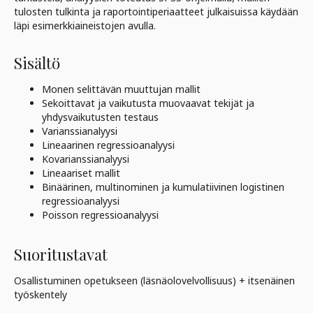
tulosten tulkinta ja raportointiperiaatteet julkaisuissa käydään
läpi esimerkkiaineistojen avulla.
Sisältö
Monen selittävän muuttujan mallit
Sekoittavat ja vaikutusta muovaavat tekijät ja
yhdysvaikutusten testaus
Varianssianalyysi
Lineaarinen regressioanalyysi
Kovarianssianalyysi
Lineaariset mallit
Binäärinen, multinominen ja kumulatiivinen logistinen
regressioanalyysi
Poisson regressioanalyysi
Suoritustavat
Osallistuminen opetukseen (läsnäolovelvollisuus) + itsenäinen
työskentely