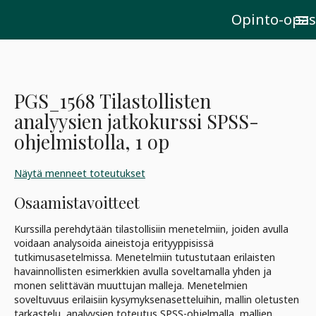
Opinto-opas
menu
PGS_1568 Tilastollisten
analyysien jatkokurssi SPSS-
ohjelmistolla, 1 op
Näytä menneet toteutukset
Osaamistavoitteet
Kurssilla perehdytään tilastollisiin menetelmiin, joiden avulla
voidaan analysoida aineistoja erityyppisissä
tutkimusasetelmissa. Menetelmiin tutustutaan erilaisten
havainnollisten esimerkkien avulla soveltamalla yhden ja
monen selittävän muuttujan malleja. Menetelmien
soveltuvuus erilaisiin kysymyksenasetteluihin, mallin oletusten
tarkastelu, analyysien toteutus SPSS-ohjelmalla, mallien