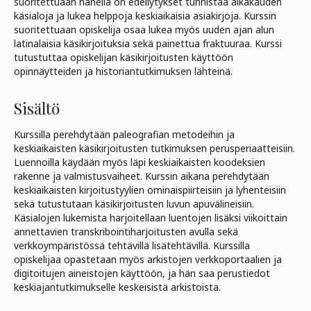
suoritettuaan hänellä on edellytykset tunnistaa aikakauden
käsialoja ja lukea helppoja keskiaikaisia asiakirjoja. Kurssin
suoritettuaan opiskelija osaa lukea myös uuden ajan alun
latinalaisia käsikirjoituksia sekä painettua fraktuuraa. Kurssi
tutustuttaa opiskelijan käsikirjoitusten käyttöön
opinnäytteiden ja historiantutkimuksen lähteinä.
Sisältö
Kurssilla perehdytään paleografian metodeihin ja
keskiaikaisten käsikirjoitusten tutkimuksen perusperiaatteisiin.
Luennoilla käydään myös läpi keskiaikaisten koodeksien
rakenne ja valmistusvaiheet. Kurssin aikana perehdytään
keskiaikaisten kirjoitustyylien ominaispiirteisiin ja lyhenteisiin
sekä tutustutaan käsikirjoitusten luvun apuvälineisiin.
Käsialojen lukemista harjoitellaan luentojen lisäksi viikoittain
annettavien transkribointiharjoitusten avulla sekä
verkkoympäristössä tehtävillä lisätehtävillä. Kurssilla
opiskelijaa opastetaan myös arkistojen verkkoportaalien ja
digitoitujen aineistojen käyttöön, ja hän saa perustiedot
keskiajantutkimukselle keskeisistä arkistoista.