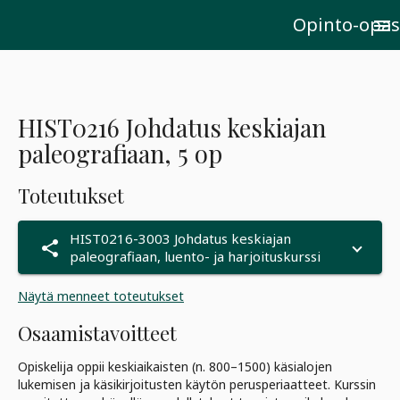
Opinto-opas
menu
HIST0216 Johdatus keskiajan
paleografiaan, 5 op
Toteutukset
HIST0216-3003 Johdatus keskiajan
share
paleografiaan, luento- ja harjoituskurssi
Näytä menneet toteutukset
Osaamistavoitteet
Opiskelija oppii keskiaikaisten (n. 800–1500) käsialojen
lukemisen ja käsikirjoitusten käytön perusperiaatteet. Kurssin