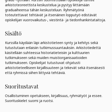
arkistoteoreettista keskustelua ja pystyy liittämään
graduaiheensa tähän keskusteluun. Ryhmätyönä
toteutettavat tehtävät ja itsenäinen lopputyö edistävät
opiskelijan vuorovaikutus-, viestintä- ja tiedonhankintataitoja.
Sisältö
Kurssilla käydään läpi arkistotieteen synty ja kehitys sekä
tutustutaan erilaisiin tutkimussuuntauksiin. Arkistotiedettä
käsitellään suhteessa historiatieteisiin ja kulttuurien
tutkimukseen sekä muiden muistiorganisaatioiden
tutkimukseen. Opiskelijat tutustuvat ohjatusti
arkistotieteelliseen kirjallisuuteen ja tekevät sekä itsenäisesti
että ryhmissä siihen liittyviä tehtäviä.
Suoritustavat
Osallistuminen opetukseen, kirjallisuus, ryhmätyöt ja essee.
Suorituskielet suomi ja ruotsi.