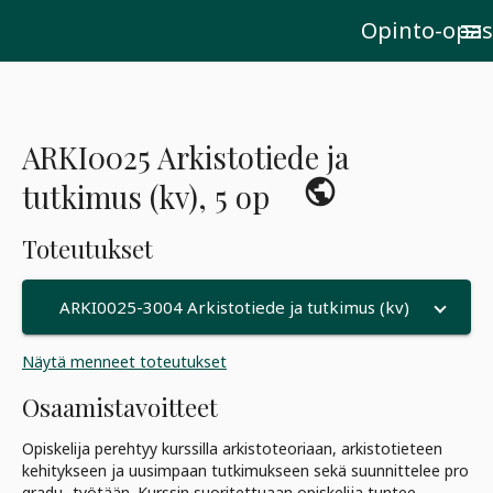
Opinto-opas
menu
ARKI0025 Arkistotiede ja
public_
tutkimus (kv), 5 op
Toteutukset
ARKI0025-3004 Arkistotiede ja tutkimus (kv)
Näytä menneet toteutukset
Osaamistavoitteet
Opiskelija perehtyy kurssilla arkistoteoriaan, arkistotieteen
kehitykseen ja uusimpaan tutkimukseen sekä suunnittelee pro
gradu -työtään. Kurssin suoritettuaan opiskelija tuntee