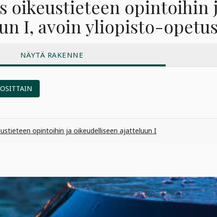
s oikeustieteen opintoihin 
uun I, avoin yliopisto-opetu
NÄYTÄ RAKENNE
UOSITTAIN
ustieteen opintoihin ja oikeudelliseen ajatteluun I