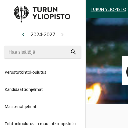
TURUN YLIOPISTO
2024-2027
chevron_left
chevron_right
search
Perustutkintokoulutus
Kandidaattiohjelmat
Maisteriohjelmat
Tohtorikoulutus ja muu jatko-opiskelu