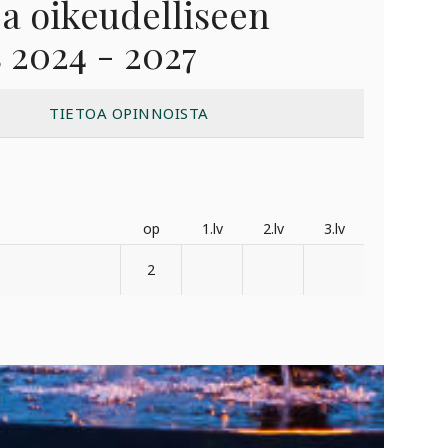
ja oikeudelliseen
s 2024 - 2027
TIETOA OPINNOISTA
op
1.lv
2.lv
3.lv
2