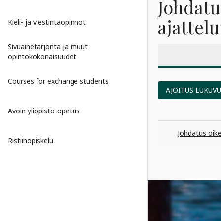
Johdatu
ajattel
Kieli- ja viestintäopinnot
Sivuainetarjonta ja muut
opintokokonaisuudet
Courses for exchange students
AJOITUS LUKUV
Avoin yliopisto-opetus
Johdatus oike
Ristiinopiskelu