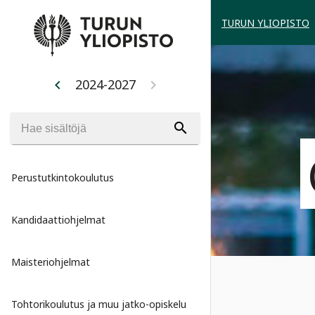
TURUN YLIOPISTO
2024-2027
chevron_left
chevron_right
search
Perustutkintokoulutus
Kandidaattiohjelmat
Maisteriohjelmat
Tohtorikoulutus ja muu jatko-opiskelu