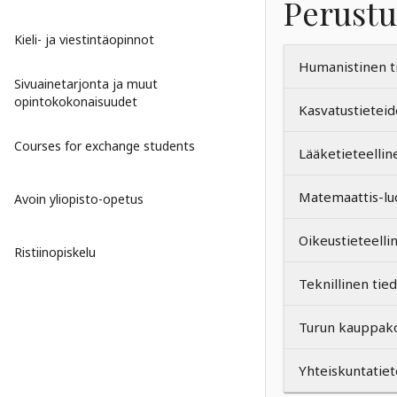
Perustu
Kieli- ja viestintäopinnot
Humanistinen t
Sivuainetarjonta ja muut
opintokokonaisuudet
Kasvatustietei
Courses for exchange students
Lääketieteellin
Matemaattis-lu
Avoin yliopisto-opetus
Oikeustieteelli
Ristiinopiskelu
Teknillinen tie
Turun kauppak
Yhteiskuntatiet