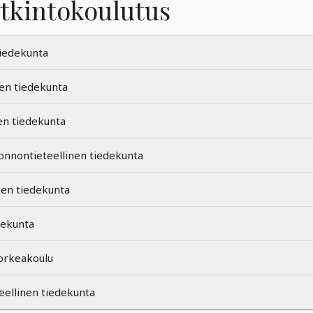
tkintokoulutus
iedekunta
den tiedekunta
en tiedekunta
onnontieteellinen tiedekunta
nen tiedekunta
dekunta
orkeakoulu
eellinen tiedekunta