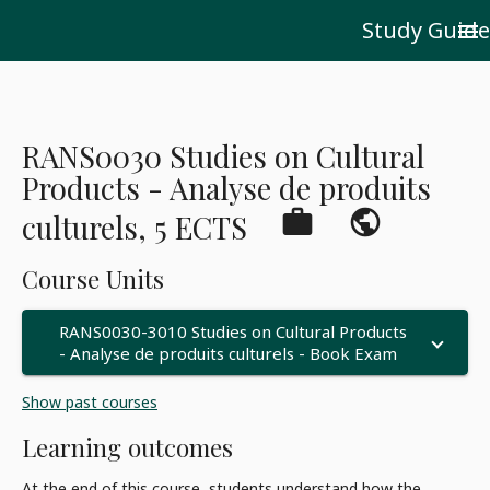
Study Guide
menu
RANS0030 Studies on Cultural
Products - Analyse de produits
work
public_
culturels, 5 ECTS
Course Units
RANS0030-3010 Studies on Cultural Products
- Analyse de produits culturels - Book Exam
Show past courses
Learning outcomes
At the end of this course, students understand how the