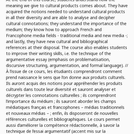
meaning we give to cultural products comes about. They have
acquired the notions needed to understand cultural products
in all their diversity and are able to analyse and decipher
cultural connotations; they understand the importance of the
medium; they know how to approach French and
Francophone media fields - traditional media and new media -;
and lastly, they have new cultural and bibliographical
references at their disposal. The course also enables students
to improve their writing skills, i.e. the technique of the
argumentative essay (emphasis on problematisation,
discursive structuring, argumentation, and formal language). //
À l’issue de ce cours, les étudiants comprendront comment
prend naissance le sens que l’on donne aux produits culturels.
Ils auront acquis des notions pour appréhender les produits
culturels dans toute leur diversité et sauront analyser et
décrypter les connotations culturelles ; ils comprendront
l’importance du médium ; ils sauront aborder les champs
médiatiques français et francophones – médias traditionnels
et nouveaux médias – ; enfin, ils disposeront de nouvelles
références culturelles et bibliographiques. Le cours permet
aussi d’améliorer la compétence rédactionnelle, à savoir la
technique de l’essai argumentatif (accent mis sur la