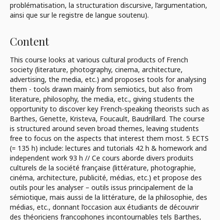
problématisation, la structuration discursive, l’argumentation,
ainsi que sur le registre de langue soutenu).
Content
This course looks at various cultural products of French
society (literature, photography, cinema, architecture,
advertising, the media, etc.) and proposes tools for analysing
them - tools drawn mainly from semiotics, but also from
literature, philosophy, the media, etc., giving students the
opportunity to discover key French-speaking theorists such as
Barthes, Genette, Kristeva, Foucault, Baudrillard. The course
is structured around seven broad themes, leaving students
free to focus on the aspects that interest them most. 5 ECTS
(= 135 h) include: lectures and tutorials 42 h & homework and
independent work 93 h // Ce cours aborde divers produits
culturels de la société française (littérature, photographie,
cinéma, architecture, publicité, médias, etc.) et propose des
outils pour les analyser – outils issus principalement de la
sémiotique, mais aussi de la littérature, de la philosophie, des
médias, etc., donnant l’occasion aux étudiants de découvrir
des théoriciens francophones incontournables tels Barthes,